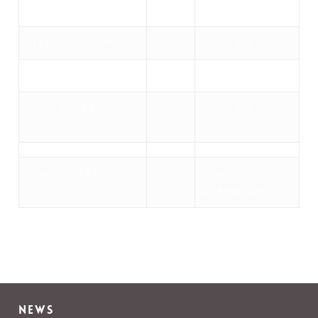
Romanin Bruno
2010
Guardia
Steffan Tommaso
2010
Guardia
Terrazzan Pietro
2010
Guardia
Carpanese
2010
Guardia
Lorenzo
Giovanni Ricci
Capo
Allenatore
NEWS