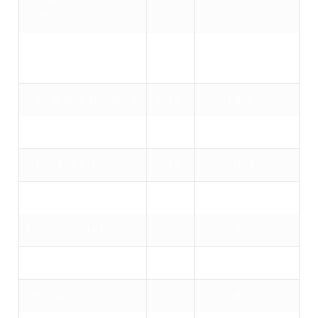
Dani
Flores Tyle
2010
Guardia
Manalo
Gerundio Dwayne
2010
Guardia
Gerundio Dwight
2010
Guardia
Giora Luca
2010
Guardia
Maggi Emanuele
2010
Guardia
Moscon Stefano
2010
Guardia
Nais Leonardo
2010
Guardia
Pezzullo Giovanni
2010
Guardia