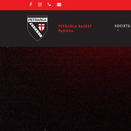
Skip
facebook
instagram
phone
email
to
main
content
Società
Petrarca Basket
Padova