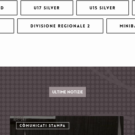
ld
U17 Silver
U15 Silver
n
Divisione Regionale 2
Minib
ULTIME NOTIZIE
COMUNICATI STAMPA