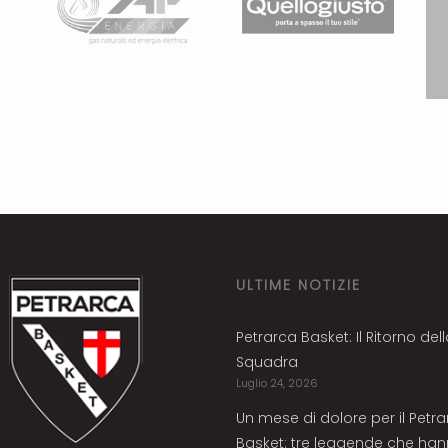
ULTIME NOTIZIE
Petrarca Basket: Il Ritorno del
Squadra
Luglio 24, 2026
Un mese di dolore per il Petr
Basket: tre leggende che ha