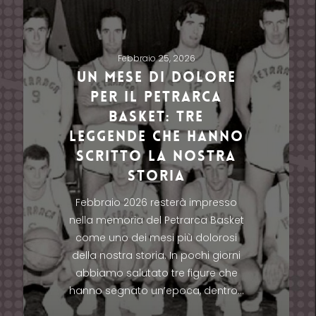
Febbraio 25, 2026
Un mese di dolore
per il Petrarca
Basket: tre
leggende che hanno
scritto la nostra
storia
Febbraio 2026 resterà impresso
nella memoria del Petrarca Basket
come uno dei mesi più dolorosi
della nostra storia. In pochi giorni
abbiamo salutato tre figure che
hanno segnato un’epoca, dentro…