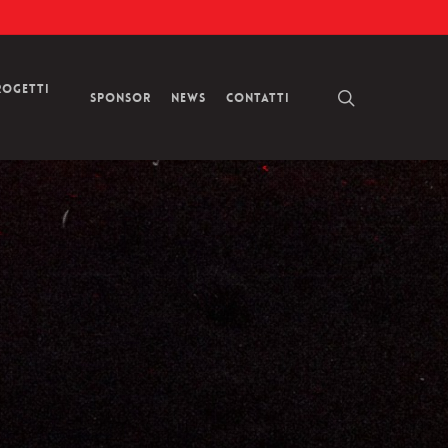
rogetti
search
Sponsor
News
Contatti